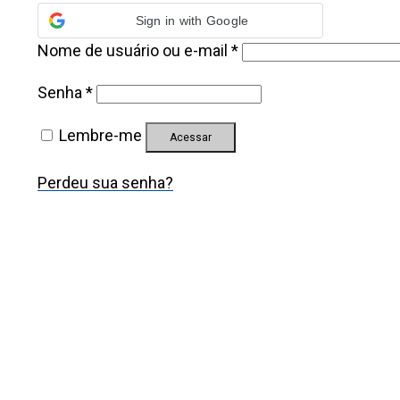
Sign in with Google
O
Nome de usuário ou e-mail
*
b
O
Senha
*
r
b
i
Lembre-me
r
Acessar
g
i
a
Perdeu sua senha?
g
t
a
ó
t
r
ó
i
r
o
i
o