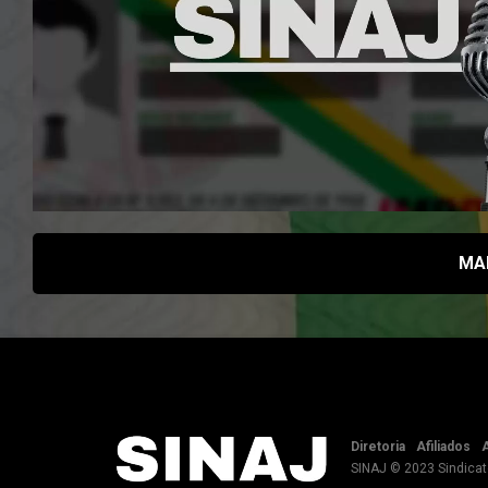
MA
Diretoria
Afiliados
A
SINAJ © 2023 Sindicat