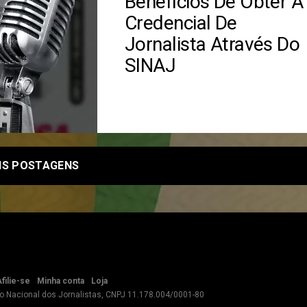
Benefícios De Obter A
Credencial De
Jornalista Através Do
SINAJ
IS POSTAGENS
filie-se
Minha conta
Loja
o Nacional dos Jornalistas, CNPJ 11.178.004/0001-80