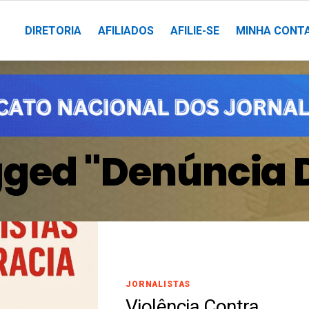
DIRETORIA
AFILIADOS
AFILIE-SE
MINHA CONT
gged "denúncia 
JORNALISTAS
Violência Contra