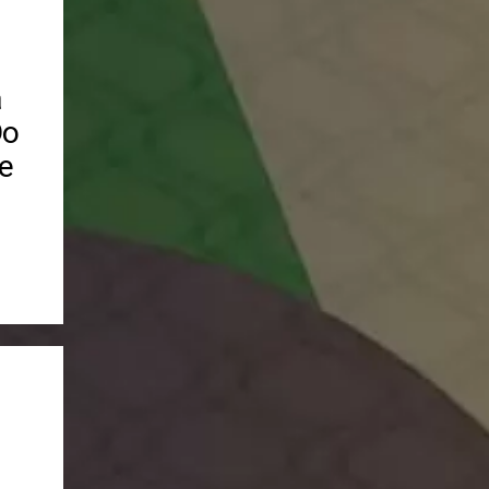
a
Do
e