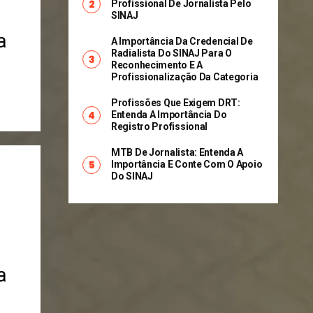
Profissional De Jornalista Pelo
SINAJ
a
A Importância Da Credencial De
Radialista Do SINAJ Para O
Reconhecimento E A
Profissionalização Da Categoria
Profissões Que Exigem DRT:
Entenda A Importância Do
Registro Profissional
MTB De Jornalista: Entenda A
Importância E Conte Com O Apoio
Do SINAJ
a