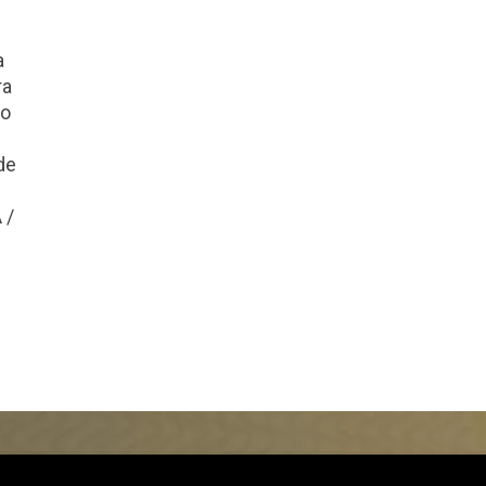
a
ra
lo
de
 /